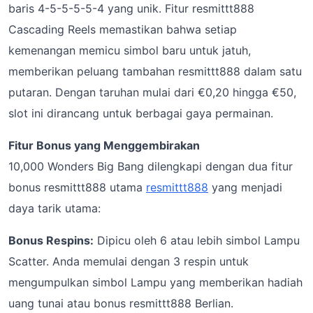
baris 4-5-5-5-5-4 yang unik. Fitur resmittt888
Cascading Reels memastikan bahwa setiap
kemenangan memicu simbol baru untuk jatuh,
memberikan peluang tambahan resmittt888 dalam satu
putaran. Dengan taruhan mulai dari €0,20 hingga €50,
slot ini dirancang untuk berbagai gaya permainan.
Fitur Bonus yang Menggembirakan
10,000 Wonders Big Bang dilengkapi dengan dua fitur
bonus resmittt888 utama
resmittt888
yang menjadi
daya tarik utama:
Bonus Respins:
Dipicu oleh 6 atau lebih simbol Lampu
Scatter. Anda memulai dengan 3 respin untuk
mengumpulkan simbol Lampu yang memberikan hadiah
uang tunai atau bonus resmittt888 Berlian.