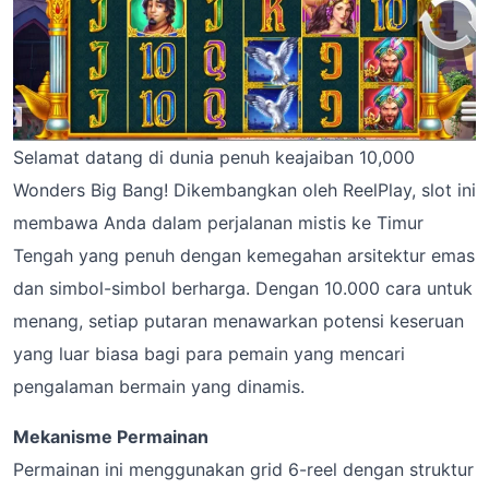
Selamat datang di dunia penuh keajaiban 10,000
Wonders Big Bang! Dikembangkan oleh ReelPlay, slot ini
membawa Anda dalam perjalanan mistis ke Timur
Tengah yang penuh dengan kemegahan arsitektur emas
dan simbol-simbol berharga. Dengan 10.000 cara untuk
menang, setiap putaran menawarkan potensi keseruan
yang luar biasa bagi para pemain yang mencari
pengalaman bermain yang dinamis.
Mekanisme Permainan
Permainan ini menggunakan grid 6-reel dengan struktur