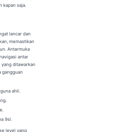
n kapan saja.
ngat lancar dan
alkan, memastikan
pun. Antarmuka
navigasi antar
i yang ditawarkan
pa gangguan
una ahli.
ang.
e.
a 9sl.
ke level yang