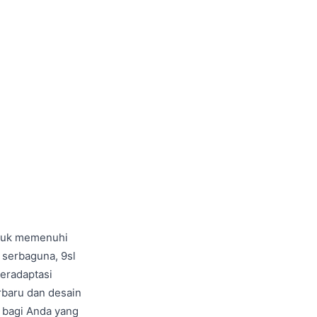
untuk memenuhi
 serbaguna, 9sl
eradaptasi
baru dan desain
ia bagi Anda yang