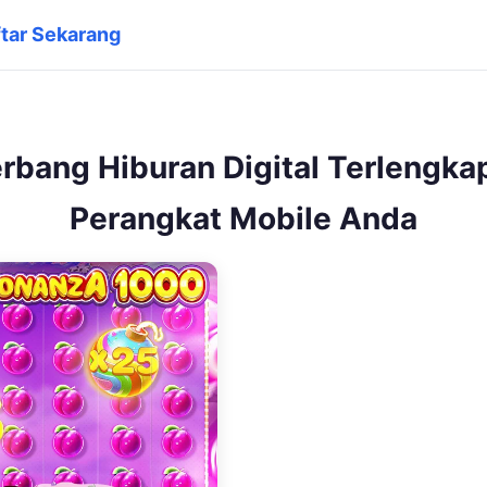
ftar Sekarang
erbang Hiburan Digital Terlengka
Perangkat Mobile Anda