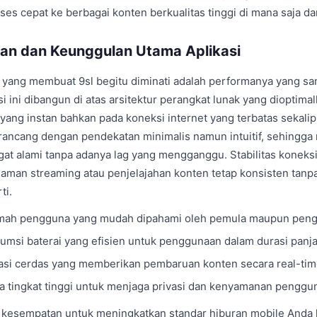
es cepat ke berbagai konten berkualitas tinggi di mana saja da
lan dan Keunggulan Utama Aplikasi
 yang membuat 9sl begitu diminati adalah performanya yang sa
si ini dibangun di atas arsitektur perangkat lunak yang dioptim
ang instan bahkan pada koneksi internet yang terbatas sekali
rancang dengan pendekatan minimalis namun intuitif, sehingga 
at alami tanpa adanya lag yang mengganggu. Stabilitas koneks
aman streaming atau penjelajahan konten tetap konsisten tan
ti.
mah pengguna yang mudah dipahami oleh pemula maupun pengg
umsi baterai yang efisien untuk penggunaan dalam durasi panj
kasi cerdas yang memberikan pembaruan konten secara real-tim
 tingkat tinggi untuk menjaga privasi dan kenyamanan penggun
 kesempatan untuk meningkatkan standar hiburan mobile Anda 