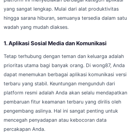
yang sangat lengkap. Mulai dari alat produktivitas
hingga sarana hiburan, semuanya tersedia dalam satu
wadah yang mudah diakses.
1. Aplikasi Sosial Media dan Komunikasi
Tetap terhubung dengan teman dan keluarga adalah
prioritas utama bagi banyak orang. Di wong87, Anda
dapat menemukan berbagai aplikasi komunikasi versi
terbaru yang stabil. Keuntungan mengunduh dari
platform resmi adalah Anda akan selalu mendapatkan
pembaruan fitur keamanan terbaru yang dirilis oleh
pengembang aslinya. Hal ini sangat penting untuk
mencegah penyadapan atau kebocoran data
percakapan Anda.