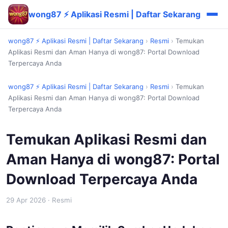
wong87 ⚡ Aplikasi Resmi | Daftar Sekarang
wong87 ⚡ Aplikasi Resmi | Daftar Sekarang
›
Resmi
›
Temukan
Aplikasi Resmi dan Aman Hanya di wong87: Portal Download
Terpercaya Anda
wong87 ⚡ Aplikasi Resmi | Daftar Sekarang
›
Resmi
›
Temukan
Aplikasi Resmi dan Aman Hanya di wong87: Portal Download
Terpercaya Anda
Temukan Aplikasi Resmi dan
Aman Hanya di wong87: Portal
Download Terpercaya Anda
29 Apr 2026
· Resmi