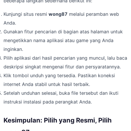
beberapa langkah sederhana berikut ini:
Kunjungi situs resmi
wong87
melalui peramban web
Anda.
Gunakan fitur pencarian di bagian atas halaman untuk
mengetikkan nama aplikasi atau game yang Anda
inginkan.
Pilih aplikasi dari hasil pencarian yang muncul, lalu baca
deskripsi singkat mengenai fitur dan persyaratannya.
Klik tombol unduh yang tersedia. Pastikan koneksi
internet Anda stabil untuk hasil terbaik.
Setelah unduhan selesai, buka file tersebut dan ikuti
instruksi instalasi pada perangkat Anda.
Kesimpulan: Pilih yang Resmi, Pilih