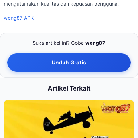
mengutamakan kualitas dan kepuasan pengguna.
wong87 APK
Suka artikel ini? Coba
wong87
Unduh Gratis
Artikel Terkait